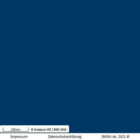
100 km
© Geobasis-DE / BKG 2015
Impressum
Datenschutzerklärung
BMWi.de, 2021 ©