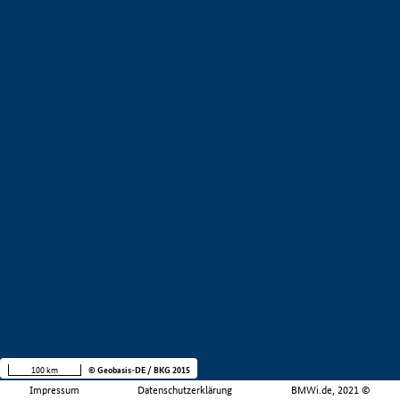
100 km
© Geobasis-DE / BKG 2015
Impressum
Datenschutzerklärung
BMWi.de, 2021 ©