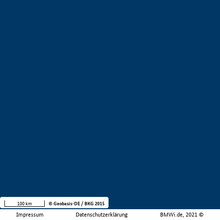
100 km
© Geobasis-DE / BKG 2015
Impressum
Datenschutzerklärung
BMWi.de, 2021 ©