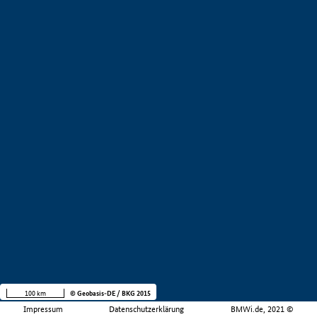
100 km
© Geobasis-DE / BKG 2015
Impressum
Datenschutzerklärung
BMWi.de, 2021 ©