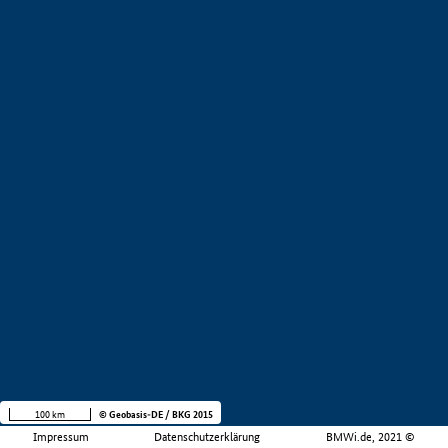
100 km
© Geobasis-DE / BKG 2015
Impressum
Datenschutzerklärung
BMWi.de, 2021 ©