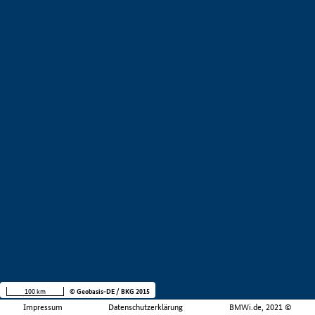
100 km
© Geobasis-DE / BKG 2015
Impressum
Datenschutzerklärung
BMWi.de, 2021 ©