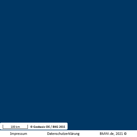
100 km
© Geobasis-DE / BKG 2015
Impressum
Datenschutzerklärung
BMWi.de, 2021 ©