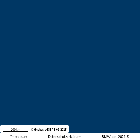
100 km
© Geobasis-DE / BKG 2015
Impressum
Datenschutzerklärung
BMWi.de, 2021 ©