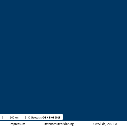
100 km
© Geobasis-DE / BKG 2015
Impressum
Datenschutzerklärung
BMWi.de, 2021 ©