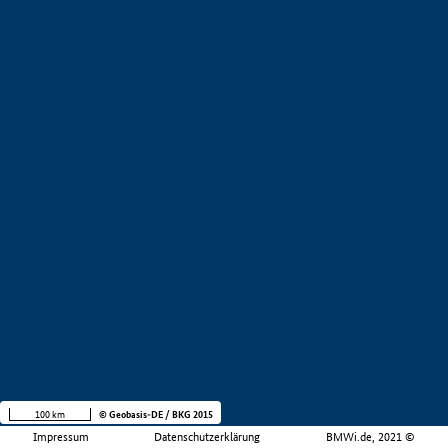
100 km
© Geobasis-DE / BKG 2015
Impressum
Datenschutzerklärung
BMWi.de, 2021 ©