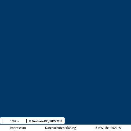
100 km
© Geobasis-DE / BKG 2015
Impressum
Datenschutzerklärung
BMWi.de, 2021 ©