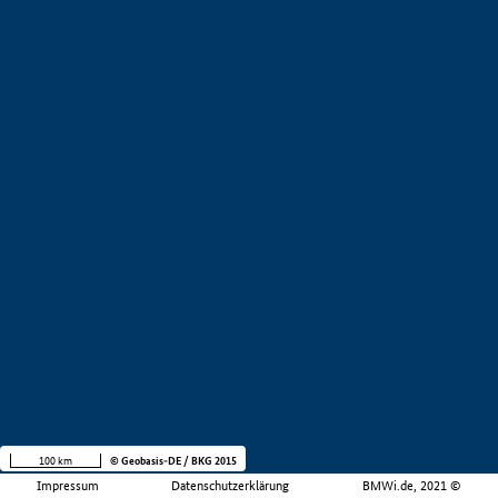
100 km
© Geobasis-DE / BKG 2015
Impressum
Datenschutzerklärung
BMWi.de, 2021 ©