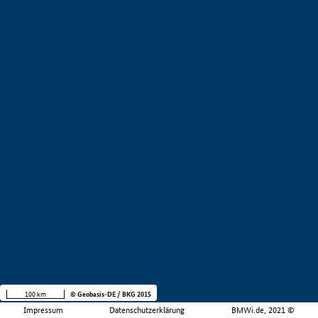
100 km
© Geobasis-DE / BKG 2015
Impressum
Datenschutzerklärung
BMWi.de, 2021 ©