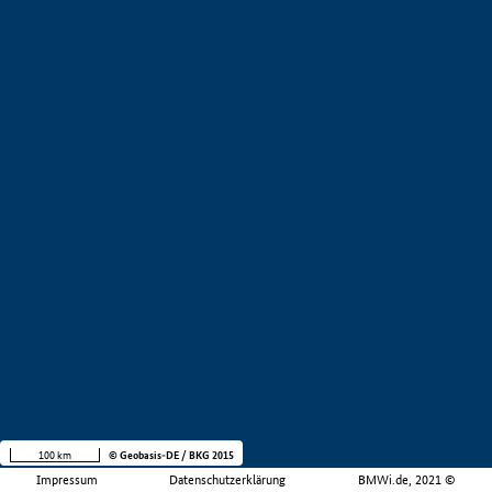
100 km
© Geobasis-DE / BKG 2015
Impressum
Datenschutzerklärung
BMWi.de, 2021 ©