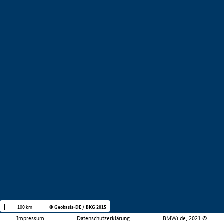
100 km
© Geobasis-DE / BKG 2015
Impressum
Datenschutzerklärung
BMWi.de, 2021 ©