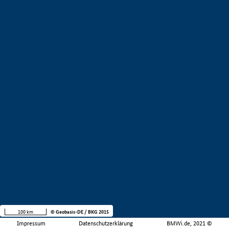
100 km
© Geobasis-DE / BKG 2015
Impressum
Datenschutzerklärung
BMWi.de, 2021 ©