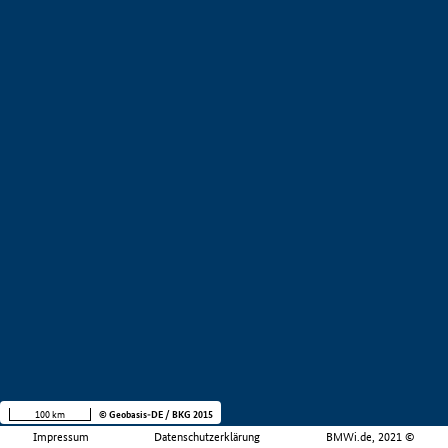
100 km
© Geobasis-DE / BKG 2015
Impressum
Datenschutzerklärung
BMWi.de, 2021 ©