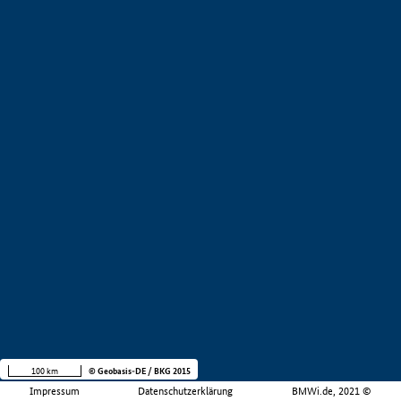
100 km
© Geobasis-DE / BKG 2015
Impressum
Datenschutzerklärung
BMWi.de, 2021 ©