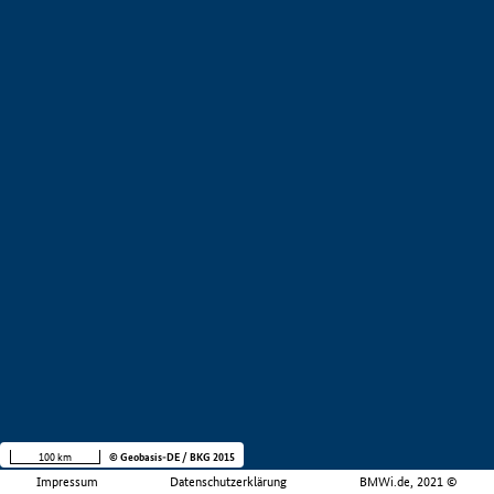
100 km
© Geobasis-DE / BKG 2015
Impressum
Datenschutzerklärung
BMWi.de, 2021 ©