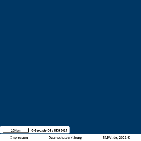
100 km
© Geobasis-DE / BKG 2015
Impressum
Datenschutzerklärung
BMWi.de, 2021 ©