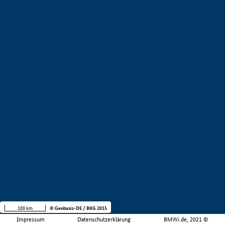
100 km
© Geobasis-DE / BKG 2015
Impressum
Datenschutzerklärung
BMWi.de, 2021 ©