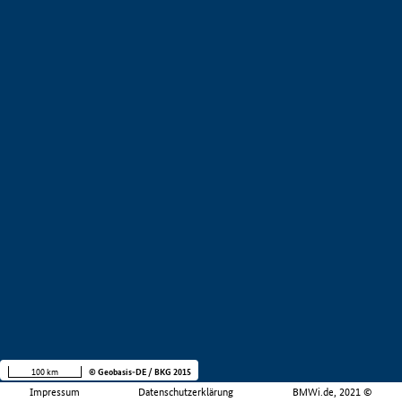
100 km
© Geobasis-DE / BKG 2015
Impressum
Datenschutzerklärung
BMWi.de, 2021 ©