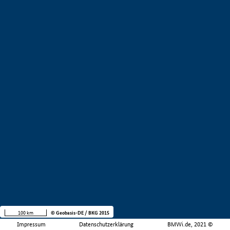
100 km
© Geobasis-DE / BKG 2015
Impressum
Datenschutzerklärung
BMWi.de, 2021 ©