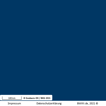
100 km
© Geobasis-DE / BKG 2015
Impressum
Datenschutzerklärung
BMWi.de, 2021 ©