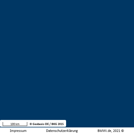
100 km
© Geobasis-DE / BKG 2015
Impressum
Datenschutzerklärung
BMWi.de, 2021 ©