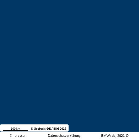
100 km
© Geobasis-DE / BKG 2015
Impressum
Datenschutzerklärung
BMWi.de, 2021 ©