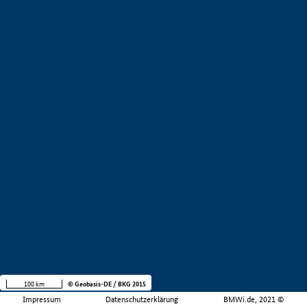
100 km
© Geobasis-DE / BKG 2015
Impressum
Datenschutzerklärung
BMWi.de, 2021 ©