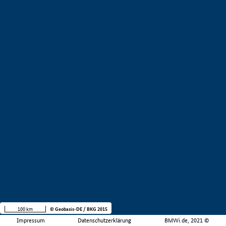
100 km
© Geobasis-DE / BKG 2015
Impressum
Datenschutzerklärung
BMWi.de, 2021 ©