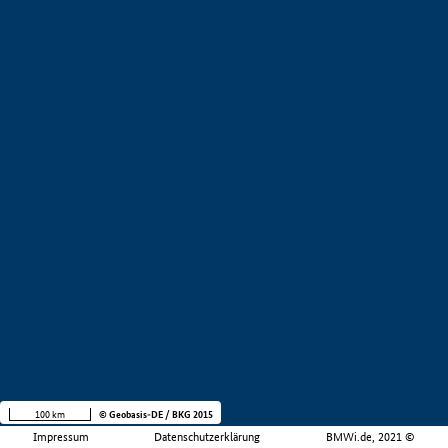
100 km
© Geobasis-DE / BKG 2015
Impressum
Datenschutzerklärung
BMWi.de, 2021 ©