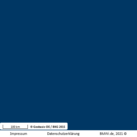
100 km
© Geobasis-DE / BKG 2015
Impressum
Datenschutzerklärung
BMWi.de, 2021 ©