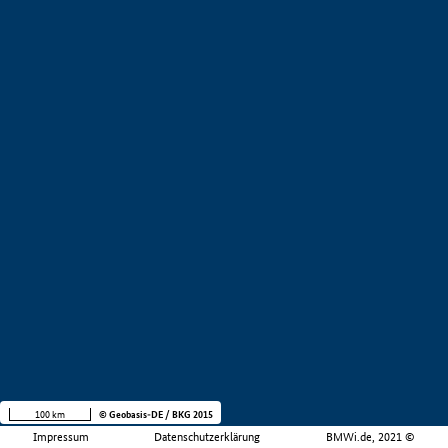
100 km
© Geobasis-DE / BKG 2015
Impressum
Datenschutzerklärung
BMWi.de, 2021 ©