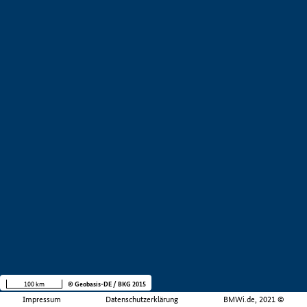
100 km
© Geobasis-DE / BKG 2015
Impressum
Datenschutzerklärung
BMWi.de, 2021 ©