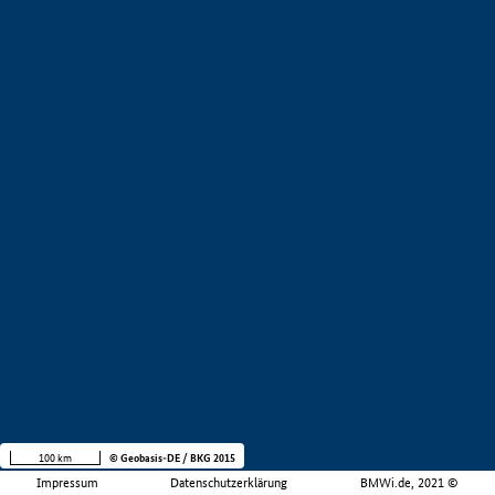
100 km
© Geobasis-DE / BKG 2015
Impressum
Datenschutzerklärung
BMWi.de, 2021 ©