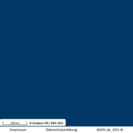
100 km
© Geobasis-DE / BKG 2015
Impressum
Datenschutzerklärung
BMWi.de, 2021 ©