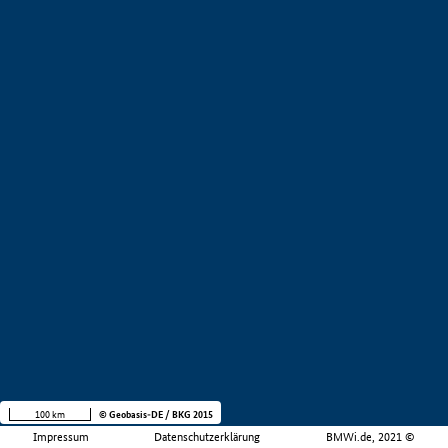
100 km
© Geobasis-DE / BKG 2015
Impressum
Datenschutzerklärung
BMWi.de, 2021 ©