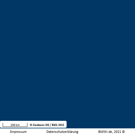
100 km
© Geobasis-DE / BKG 2015
Impressum
Datenschutzerklärung
BMWi.de, 2021 ©