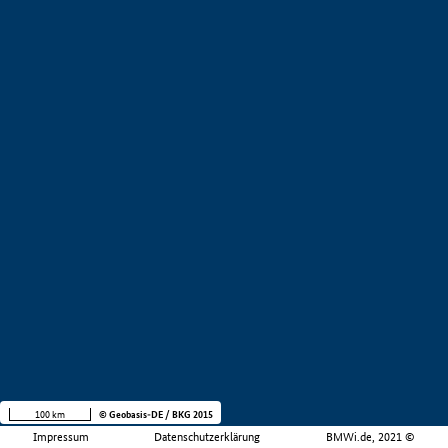
100 km
© Geobasis-DE / BKG 2015
Impressum
Datenschutzerklärung
BMWi.de, 2021 ©