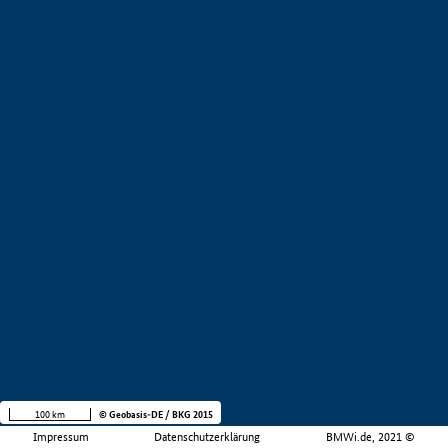
100 km
© Geobasis-DE / BKG 2015
Impressum
Datenschutzerklärung
BMWi.de, 2021 ©