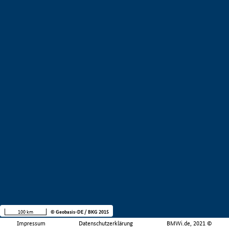
100 km
© Geobasis-DE / BKG 2015
Impressum
Datenschutzerklärung
BMWi.de, 2021 ©