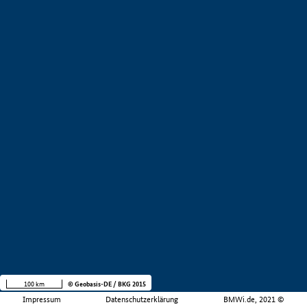
100 km
© Geobasis-DE / BKG 2015
Impressum
Datenschutzerklärung
BMWi.de, 2021 ©