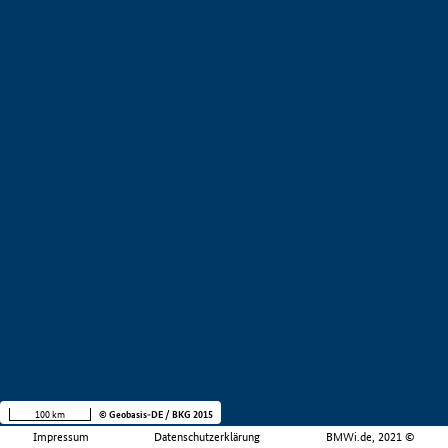
100 km
© Geobasis-DE / BKG 2015
Impressum
Datenschutzerklärung
BMWi.de, 2021 ©