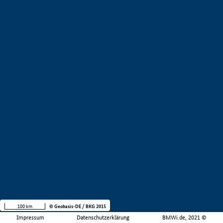
100 km
© Geobasis-DE / BKG 2015
Impressum
Datenschutzerklärung
BMWi.de, 2021 ©