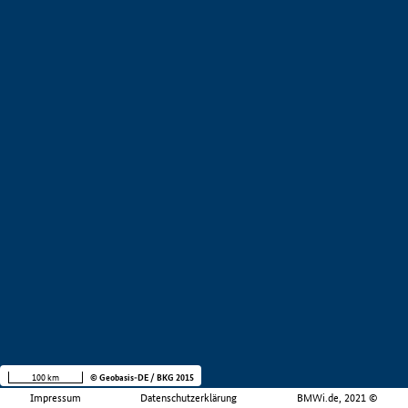
100 km
© Geobasis-DE / BKG 2015
Impressum
Datenschutzerklärung
BMWi.de, 2021 ©