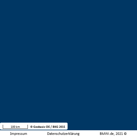
100 km
© Geobasis-DE / BKG 2015
Impressum
Datenschutzerklärung
BMWi.de, 2021 ©