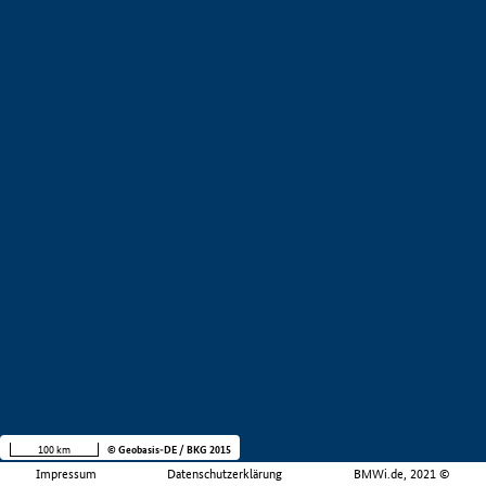
100 km
© Geobasis-DE / BKG 2015
Impressum
Datenschutzerklärung
BMWi.de, 2021 ©