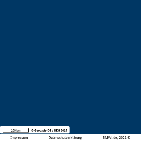
100 km
© Geobasis-DE / BKG 2015
Impressum
Datenschutzerklärung
BMWi.de, 2021 ©