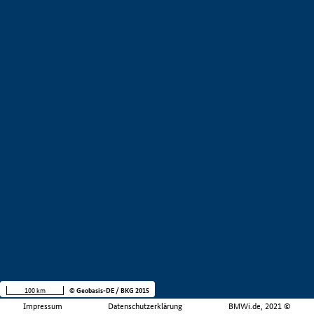
100 km
© Geobasis-DE / BKG 2015
Impressum
Datenschutzerklärung
BMWi.de, 2021 ©