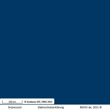
100 km
© Geobasis-DE / BKG 2015
Impressum
Datenschutzerklärung
BMWi.de, 2021 ©