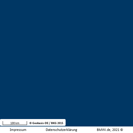
100 km
© Geobasis-DE / BKG 2015
Impressum
Datenschutzerklärung
BMWi.de, 2021 ©