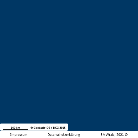
100 km
© Geobasis-DE / BKG 2015
Impressum
Datenschutzerklärung
BMWi.de, 2021 ©